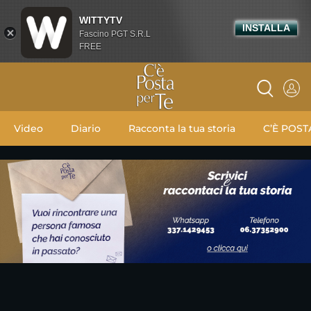
WITTYTV
INSTALLA
Fascino PGT S.R.L
FREE
Video
Diario
Racconta la tua storia
C’È POST