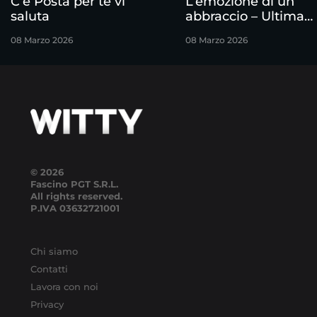
C’è Posta per te vi
L’emozione di un
saluta
abbraccio – Ultima
puntata
08 Marzo 2026
08 Marzo 2026
© 2026
Fascino PGT S.R.L.
All rights reserved.
P.IVA
03632721001
Chi siamo
Contatti
Lavora con noi
Privacy