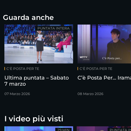
Guarda anche
PUNTATA INTERA
C'È POSTA PER TE
C'È POSTA PER TE
Ultima puntata – Sabato
C’è Posta Per… Iram
7 marzo
07 Marzo 2026
08 Marzo 2026
I video più visti
29 MIN
PUNTATA I