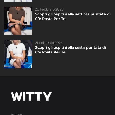
28 Febbraio 2025
15 Gennaio 2023
Scopri gli ospiti della settima puntata di
Il tempo per impaginarlo ed ecco qui
C’è Posta Per Te
per voi la storia di Adele e Giovanni
dopo C’è Posta per Te
21 Febbraio 2025
07 Marzo 2025
Scopri gli ospiti della sesta puntata di
Scopri gli ospiti dell’ottava puntata di
C’è Posta Per Te
C’è Posta Per Te
© 2026