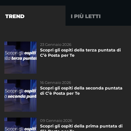
TREND
I PIÙ LETTI
23 Gennaio 2026
15 Marzo 2024
Scopri gli ospiti della terza puntata di
Scopri gli ospiti dell’ultima puntata di
C’è Posta per Te
#CePostaPerTe
16 Gennaio 2026
08 Marzo 2024
Scopri gli ospiti della seconda puntata
Scopri gli ospiti dell’ottava puntata di
di C’è Posta per Te
#CePostaPerTe
09 Gennaio 2026
07 Febbraio 2014
Scopri gli ospiti della prima puntata di
Sabato 8 febbraio ore 21,10 il quinto