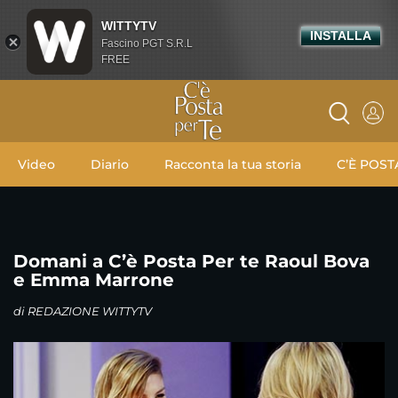
WITTYTV
INSTALLA
Fascino PGT S.R.L
FREE
Video
Diario
Racconta la tua storia
C’È POST
Domani a C’è Posta Per te Raoul Bova
e Emma Marrone
di
REDAZIONE WITTYTV