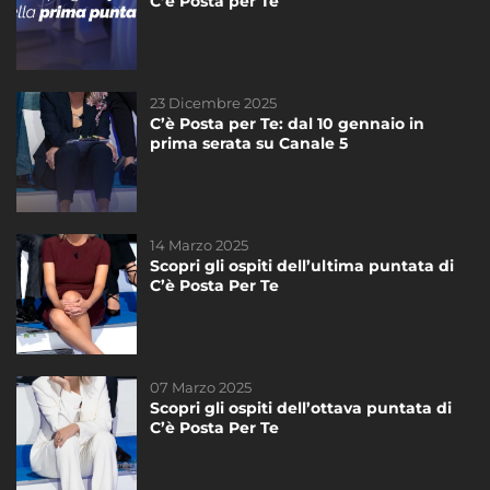
C’è Posta per Te
appuntamento di “C’è Posta per te”.
23 Dicembre 2025
16 Febbraio 2024
C’è Posta per Te: dal 10 gennaio in
Scopri gli ospiti della quinta puntata di
prima serata su Canale 5
#CePostaPerTe
14 Marzo 2025
18 Febbraio 2022
Scopri gli ospiti dell’ultima puntata di
La sesta puntata di #CePostaPerTe ci
C’è Posta Per Te
aspetta!
DAYTIME
07 Marzo 2025
14 Marzo 2025
Scopri gli ospiti dell’ottava puntata di
Scopri gli ospiti dell’ultima puntata di
C’è Posta Per Te
C’è Posta Per Te