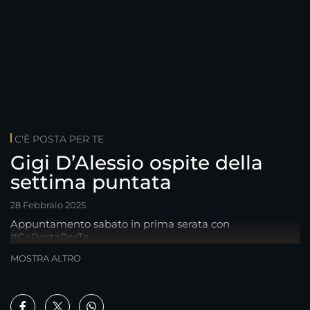
C'È POSTA PER TE
Gigi D’Alessio ospite della
settima puntata
28 Febbraio 2025
Appuntamento sabato in prima serata con
#CePostaPerTe
MOSTRA ALTRO