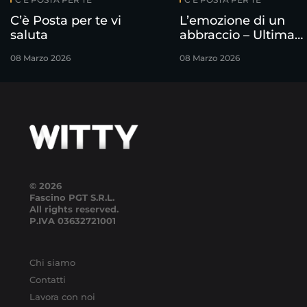
C’è Posta per te vi
L’emozione di un
saluta
abbraccio – Ultima
puntata
08 Marzo 2026
08 Marzo 2026
© 2026
Fascino PGT S.R.L.
All rights reserved.
P.IVA
03632721001
Chi siamo
Contatti
Lavora con noi