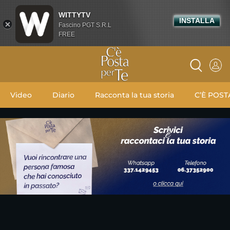
WITTYTV
INSTALLA
Fascino PGT S.R.L
FREE
Video
Diario
Racconta la tua storia
C’È POST