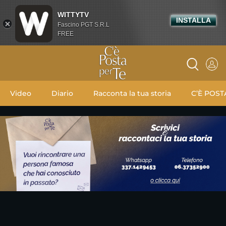
WITTYTV
INSTALLA
Fascino PGT S.R.L
FREE
Video
Diario
Racconta la tua storia
C’È POST