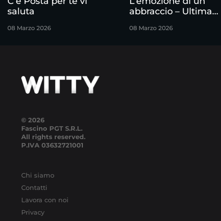
C’è Posta per te vi
L’emozione di un
saluta
abbraccio – Ultima
puntata
08 Marzo 2026
08 Marzo 2026
© 2026
Fascino PGT S.R.L.
All rights reserved.
P.IVA
03632721001
Chi siamo
Contatti
Lavora con noi
Privacy