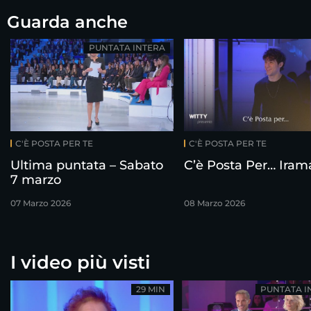
Guarda anche
PUNTATA INTERA
C'È POSTA PER TE
C'È POSTA PER TE
Ultima puntata – Sabato
C’è Posta Per… Iram
7 marzo
07 Marzo 2026
08 Marzo 2026
I video più visti
29 MIN
PUNTATA I