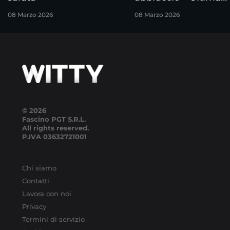
puntata
08 Marzo 2026
08 Marzo 2026
© 2026
Fascino PGT S.R.L.
All rights reserved.
P.IVA
03632721001
Chi siamo
Contatti
Lavora con noi
Privacy
Termini di servizio