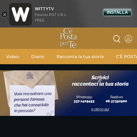
WITTYTV
INSTALLA
Fascino PGT S.R.L
FREE
Video
Diario
Racconta la tua storia
C’È POST