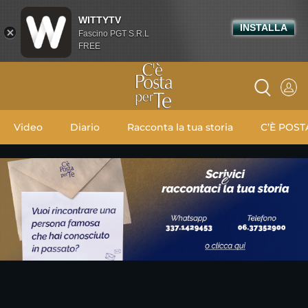
WITTYTV
INSTALLA
Fascino PGT S.R.L
FREE
Video
Diario
Racconta la tua storia
C’È POST