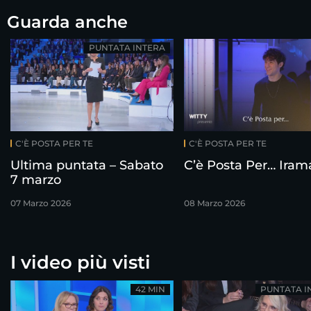
Guarda anche
PUNTATA INTERA
C'È POSTA PER TE
C'È POSTA PER TE
Ultima puntata – Sabato
C’è Posta Per… Iram
7 marzo
07 Marzo 2026
08 Marzo 2026
I video più visti
42 MIN
PUNTATA I