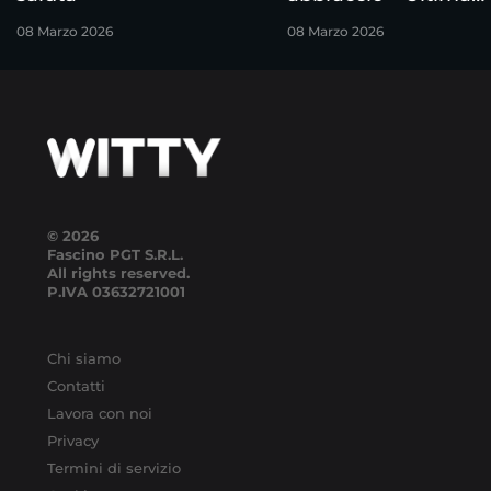
puntata
08 Marzo 2026
08 Marzo 2026
© 2026
Fascino PGT S.R.L.
All rights reserved.
P.IVA
03632721001
Chi siamo
Contatti
Lavora con noi
Privacy
Termini di servizio