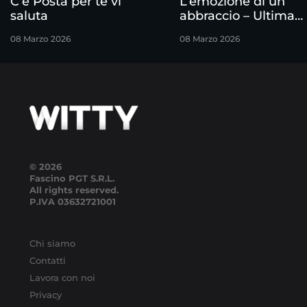
C’è Posta per te vi
L’emozione di un
saluta
abbraccio – Ultima
puntata
08 Marzo 2026
08 Marzo 2026
© 2026
Fascino PGT S.R.L.
All rights reserved.
P.IVA
03632721001
Chi siamo
Contatti
Lavora con noi
Privacy