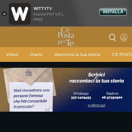
WITTYTV
INSTALLA
Fascino PGT S.R.L
FREE
Video
Diario
Racconta la tua storia
C’È POST