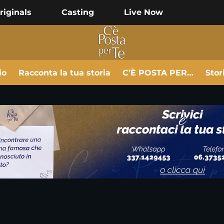
riginals
Casting
Live Now
io
Racconta la tua storia
C’È POSTA PER…
Stor