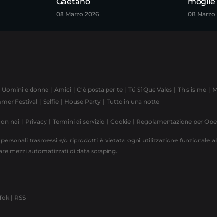
Gaetano
moglie
08 Marzo 2026
08 Marzo
Uomini e donne
Amici
C'è posta per te
Tú Sí Que Vales
This is me
M
mer Festival
Selfie
House Party
Tutto in una notte
con noi
Privacy
Termini di servizio
Cookie
Regolamentazione per Op
 personali trasmessi e/o riprodotti è vietata ogni utilizzazione funzionale all
zzare mezzi automatizzati di data scraping.
Tok |
RSS