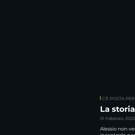
C'È POSTA PER
La storia
01 Febbraio 202
Alessio non ve