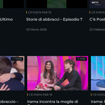
C'È POSTA PER TE
C'È POSTA
 Ultimo
Storie di abbracci – Episodio 7
C’è Post
03 Marzo 2026
22 Febbrai
< 1 MIN
4 MIN
C'È POSTA PER TE
C'È POST
bbraccio –
Irama incontra la moglie di
Irama: 