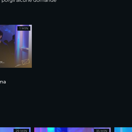
er porgli alcune domande
1 MIN
ama
29 MIN
35 MIN