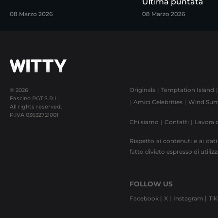
Ultima puntata
08 Marzo 2026
08 Marzo 2026
Originals
Temptation Island
© 2026
Fascino PGT S.R.L.
Amici Celebrities
Wind Sum
All rights reserved.
P.IVA
03632721001
Chi siamo
Contatti
Lavora 
Rispetto ai contenuti e ai dati
fatto divieto espresso di utili
FOLLOW US
Facebook |
X |
Instagram |
Tik