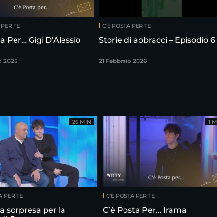
 PER TE
C'È POSTA PER TE
a Per… Gigi D’Alessio
Storie di abbracci – Episodio 6
o 2026
21 Febbraio 2026
26 MIN
1 M
A PER TE
C'È POSTA PER TE
la sorpresa per la
C’è Posta Per… Irama