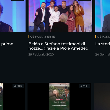
C'È POSTA PER TE
C'È POST
o primo
Belén e Stefano testimoni di
La stor
nozze… grazie a Pio e Amedeo
29 Febbraio 2020
24 Gennai
2 MIN
2 MIN