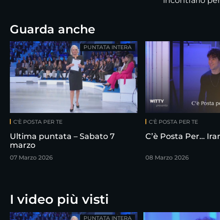
incontrarlo p
Guarda anche
PUNTATA INTERA
C'È POSTA PER TE
C'È POSTA PER TE
Ultima puntata – Sabato 7
C’è Posta Per… Ir
marzo
07 Marzo 2026
08 Marzo 2026
I video più visti
PUNTATA INTERA