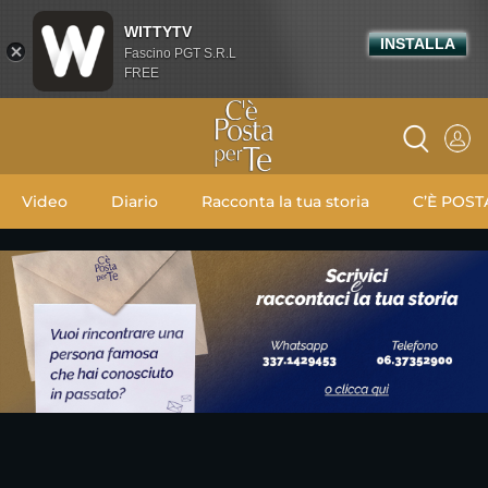
WITTYTV
INSTALLA
Fascino PGT S.R.L
FREE
Video
Diario
Racconta la tua storia
C’È POST