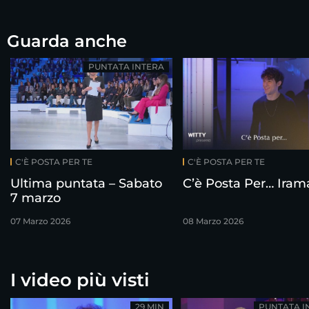
Guarda anche
PUNTATA INTERA
C'È POSTA PER TE
C'È POSTA PER TE
Ultima puntata – Sabato
C’è Posta Per… Iram
7 marzo
07 Marzo 2026
08 Marzo 2026
I video più visti
29 MIN
PUNTATA I