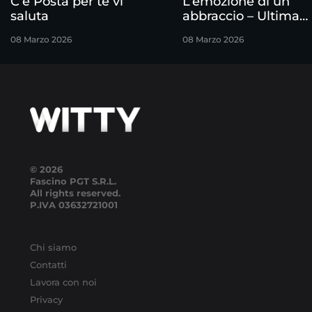
C’è Posta per te vi
L’emozione di un
saluta
abbraccio – Ultima
puntata
08 Marzo 2026
08 Marzo 2026
© 2026
Fascino PGT S.R.L.
All rights reserved.
P.IVA
03632721001
Chi siamo
Contatti
Lavora con noi
Privacy