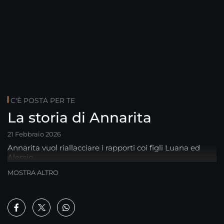
C'È POSTA PER TE
La storia di Annarita
21 Febbraio 2026
Annarita vuol riallacciare i rapporti coi figli Luana ed
Alessio..
MOSTRA ALTRO