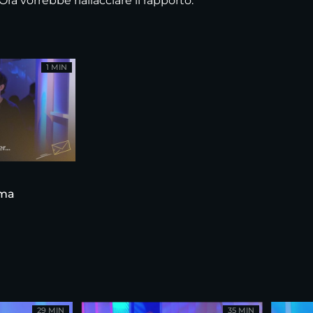
 Ora vorrebbe riallacciare il rapporto.
1 MIN
ama
29 MIN
35 MIN