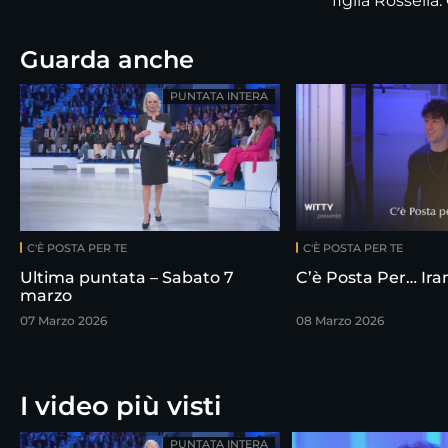
figlia Rossella.
Guarda anche
PUNTATA INTERA
C'È POSTA PER TE
C'È POSTA PER TE
Ultima puntata – Sabato 7
C’è Posta Per… Ir
marzo
07 Marzo 2026
08 Marzo 2026
I video più visti
PUNTATA INTERA