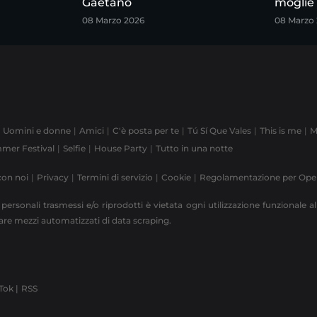
Gaetano
moglie
08 Marzo 2026
08 Marzo
Uomini e donne
Amici
C'è posta per te
Tú Sí Que Vales
This is me
M
mer Festival
Selfie
House Party
Tutto in una notte
con noi
Privacy
Termini di servizio
Cookie
Regolamentazione per Op
 personali trasmessi e/o riprodotti è vietata ogni utilizzazione funzionale all
zzare mezzi automatizzati di data scraping.
Tok |
RSS