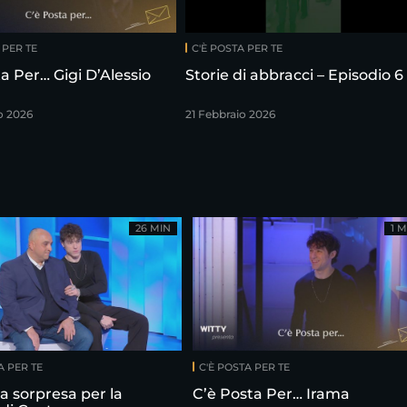
 PER TE
C'È POSTA PER TE
a Per… Gigi D’Alessio
Storie di abbracci – Episodio 6
o 2026
21 Febbraio 2026
26 MIN
1 M
A PER TE
C'È POSTA PER TE
la sorpresa per la
C’è Posta Per… Irama