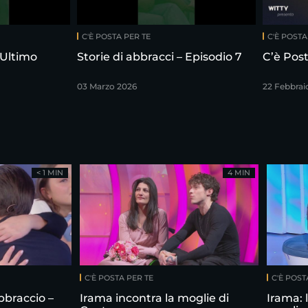
C'È POSTA PER TE
C'È POSTA
 Ultimo
Storie di abbracci – Episodio 7
C’è Post
03 Marzo 2026
22 Febbrai
< 1 MIN
4 MIN
C'È POSTA PER TE
C'È POST
bbraccio –
Irama incontra la moglie di
Irama: 