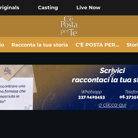
riginals
Casting
Live Now
io
Racconta la tua storia
C’È POSTA PER…
Stor