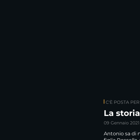
C'È POSTA PER
La stori
09 Gennaio 2021
Antonio sa di 