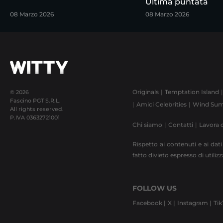
Ultima puntata
08 Marzo 2026
08 Marzo 2026
Originals
Temptation Island
© 2026
Fascino PGT S.R.L.
Amici Celebrities
Wind Sum
All rights reserved.
P.IVA
03632721001
Chi siamo
Contatti
Lavora 
Rispetto ai contenuti e ai dati
fatto divieto espresso di utili
FOLLOW US
Facebook |
X |
Instagram |
Tik