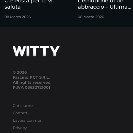
C’è Posta per te vi
L’emozione di un
saluta
abbraccio – Ultima
puntata
08 Marzo 2026
08 Marzo 2026
© 2026
Fascino PGT S.R.L.
All rights reserved.
P.IVA
03632721001
Chi siamo
Contatti
Lavora con noi
Privacy