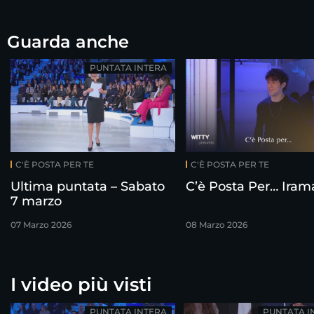
Guarda anche
PUNTATA INTERA
C'È POSTA PER TE
C'È POSTA PER TE
Ultima puntata – Sabato
C’è Posta Per… Iram
7 marzo
07 Marzo 2026
08 Marzo 2026
I video più visti
PUNTATA INTERA
PUNTATA I