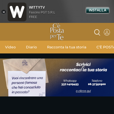
WITTYTV
INSTALLA
Fascino PGT S.R.L
FREE
Video
Diario
Racconta la tua storia
C’È POST