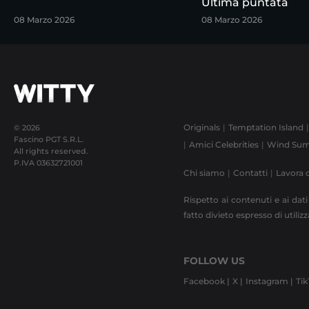
Ultima puntata
08 Marzo 2026
08 Marzo 2026
Originals
Temptation Island
© 2026
Fascino PGT S.R.L.
Amici Celebrities
Wind Sum
All rights reserved.
P.IVA
03632721001
Chi siamo
Contatti
Lavora 
Rispetto ai contenuti e ai dati
fatto divieto espresso di utili
FOLLOW US
Facebook |
X |
Instagram |
Tik