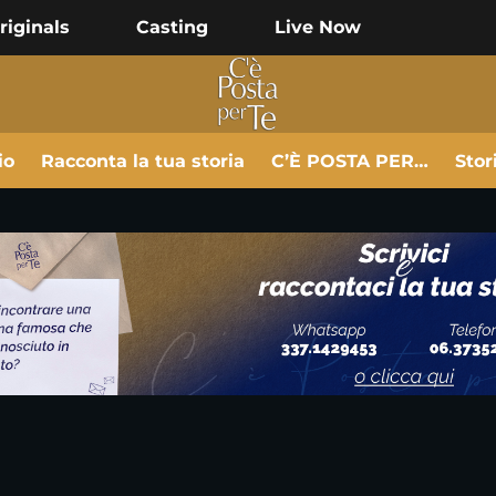
riginals
Casting
Live Now
io
Racconta la tua storia
C’È POSTA PER…
Stor