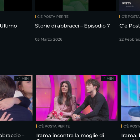
C'È POSTA PER TE
C'È POSTA
 Ultimo
Storie di abbracci – Episodio 7
C’è Post
03 Marzo 2026
22 Febbrai
< 1 MIN
4 MIN
C'È POSTA PER TE
C'È POST
bbraccio –
Irama incontra la moglie di
Irama: 