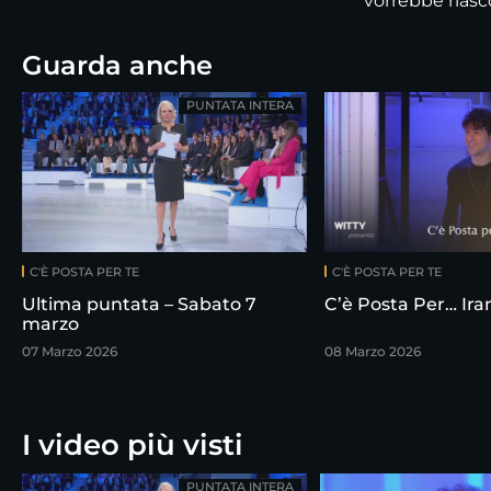
vorrebbe riasco
Guarda anche
PUNTATA INTERA
C'È POSTA PER TE
C'È POSTA PER TE
Ultima puntata – Sabato 7
C’è Posta Per… Ir
marzo
07 Marzo 2026
08 Marzo 2026
I video più visti
PUNTATA INTERA