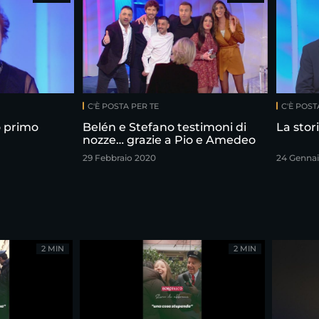
C'È POSTA PER TE
C'È POST
o primo
Belén e Stefano testimoni di
La stor
nozze… grazie a Pio e Amedeo
29 Febbraio 2020
24 Gennai
2 MIN
2 MIN