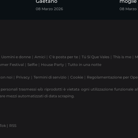
Gaetano
moglie
08 Marzo 2026
08 Marzo
Uomini e donne
Amici
C'è posta per te
Tú Sí Que Vales
This is me
M
mer Festival
Selfie
House Party
Tutto in una notte
con noi
Privacy
Termini di servizio
Cookie
Regolamentazione per Op
 personali trasmessi e/o riprodotti è vietata ogni utilizzazione funzionale all
zzare mezzi automatizzati di data scraping.
Tok |
RSS