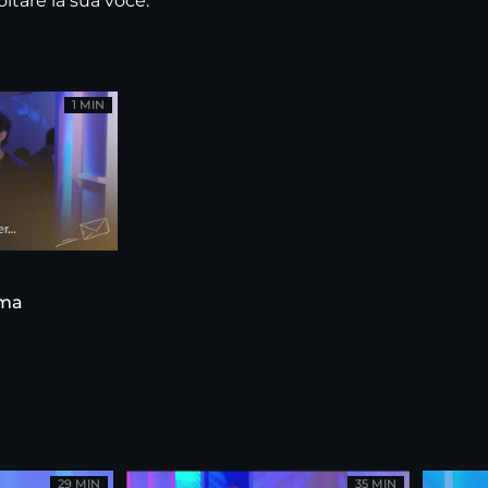
ltare la sua voce.
1 MIN
ama
29 MIN
35 MIN