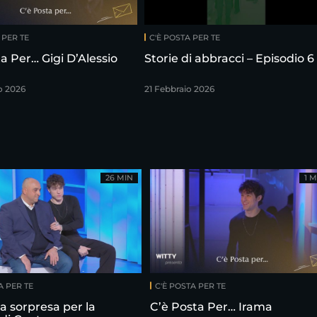
 PER TE
C'È POSTA PER TE
a Per… Gigi D’Alessio
Storie di abbracci – Episodio 6
o 2026
21 Febbraio 2026
26 MIN
1 M
A PER TE
C'È POSTA PER TE
la sorpresa per la
C’è Posta Per… Irama