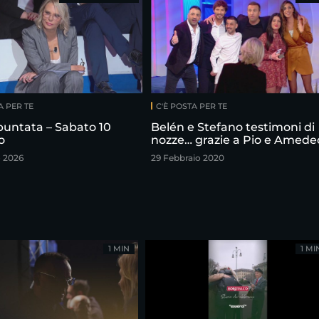
A PER TE
C'È POSTA PER TE
puntata – Sabato 10
Belén e Stefano testimoni di
o
nozze… grazie a Pio e Amede
o 2026
29 Febbraio 2020
1 MIN
1 MI