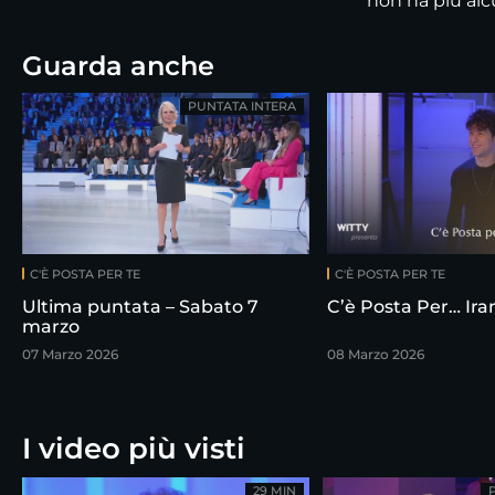
non ha più alc
Guarda anche
PUNTATA INTERA
C'È POSTA PER TE
C'È POSTA PER TE
Ultima puntata – Sabato 7
C’è Posta Per… Ir
marzo
07 Marzo 2026
08 Marzo 2026
I video più visti
29 MIN