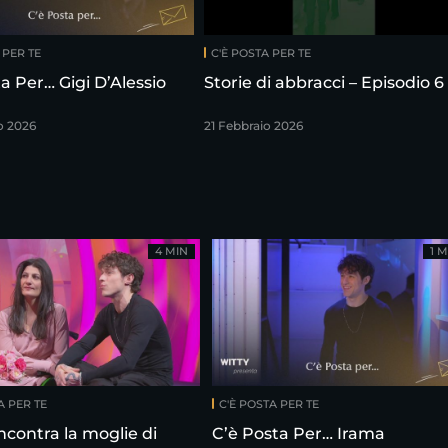
 PER TE
C'È POSTA PER TE
a Per… Gigi D’Alessio
Storie di abbracci – Episodio 6
o 2026
21 Febbraio 2026
4 MIN
1 M
A PER TE
C'È POSTA PER TE
ncontra la moglie di
C’è Posta Per… Irama