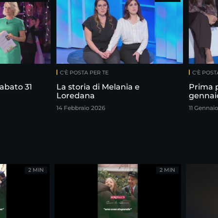
C'È POSTA PER TE
C'È POST
abato 31
La storia di Melania e
Prima 
Loredana
gennai
14 Febbraio 2026
11 Gennai
2 MIN
2 MIN