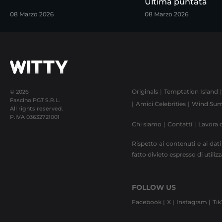
Ultima puntata
08 Marzo 2026
08 Marzo 2026
Originals
Temptation Island
© 2026
Fascino PGT S.R.L.
Amici Celebrities
Wind Sum
All rights reserved.
P.IVA
03632721001
Chi siamo
Contatti
Lavora 
Rispetto ai contenuti e ai dati
fatto divieto espresso di utili
FOLLOW US
Facebook |
X |
Instagram |
Tik