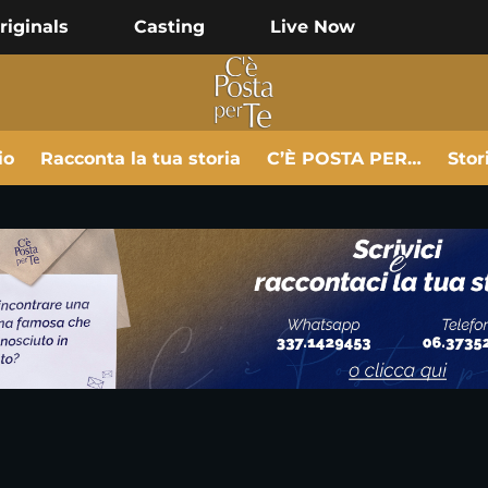
riginals
Casting
Live Now
io
Racconta la tua storia
C’È POSTA PER…
Stor