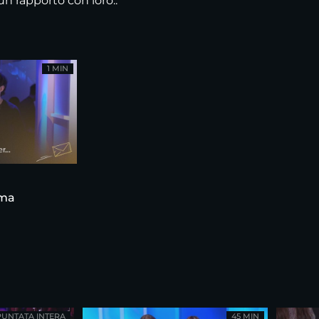
un rapporto con loro..
1 MIN
ama
PUNTATA INTERA
45 MIN