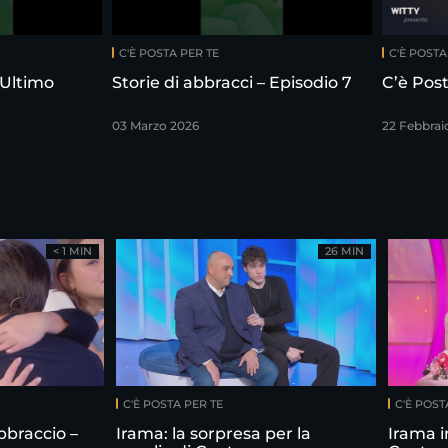
C'È POSTA PER TE
C'È POSTA
 Ultimo
Storie di abbracci – Episodio 7
C’è Post
03 Marzo 2026
22 Febbrai
< 1 MIN
26 MIN
C'È POSTA PER TE
C'È POST
bbraccio –
Irama: la sorpresa per la
Irama i