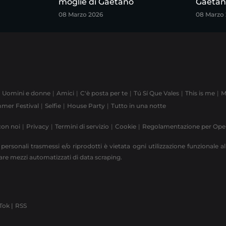
moglie di Gaetano
Gaetan
08 Marzo 2026
08 Marzo
Uomini e donne
Amici
C'è posta per te
Tú Sí Que Vales
This is me
M
mer Festival
Selfie
House Party
Tutto in una notte
con noi
Privacy
Termini di servizio
Cookie
Regolamentazione per Op
 personali trasmessi e/o riprodotti è vietata ogni utilizzazione funzionale all
zzare mezzi automatizzati di data scraping.
Tok |
RSS