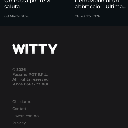
C’è Posta per te vi
L’emozione di un
saluta
abbraccio – Ultima
puntata
08 Marzo 2026
08 Marzo 2026
© 2026
Fascino PGT S.R.L.
All rights reserved.
P.IVA
03632721001
Chi siamo
Contatti
Lavora con noi
Privacy