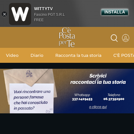
WITTYTV
INSTALLA
Fascino PGT S.R.L
FREE
Video
Diario
Racconta la tua storia
C’È POST