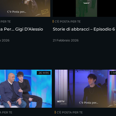
 PER TE
C'È POSTA PER TE
a Per… Gigi D’Alessio
Storie di abbracci – Episodio 6
o 2026
21 Febbraio 2026
26 MIN
1 M
A PER TE
C'È POSTA PER TE