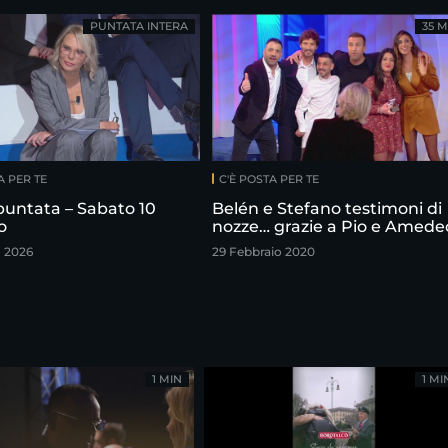
PUNTATA INTERA
35 M
A PER TE
C'È POSTA PER TE
puntata – Sabato 10
Belén e Stefano testimoni di
o
nozze… grazie a Pio e Amede
o 2026
29 Febbraio 2020
1 MIN
1 MI