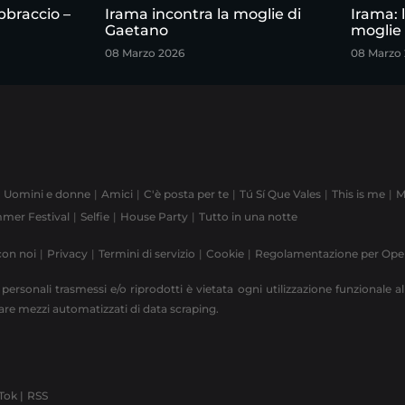
bbraccio –
Irama incontra la moglie di
Irama: 
Gaetano
moglie
08 Marzo 2026
08 Marzo
Uomini e donne
Amici
C'è posta per te
Tú Sí Que Vales
This is me
M
mer Festival
Selfie
House Party
Tutto in una notte
con noi
Privacy
Termini di servizio
Cookie
Regolamentazione per Op
 personali trasmessi e/o riprodotti è vietata ogni utilizzazione funzionale all
zzare mezzi automatizzati di data scraping.
Tok |
RSS