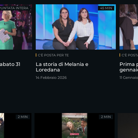
PUNTATA INTERA
45 MIN
C'È POSTA PER TE
C'È POST
abato 31
La storia di Melania e
Prima 
Loredana
gennai
14 Febbraio 2026
11 Gennai
2 MIN
2 MIN