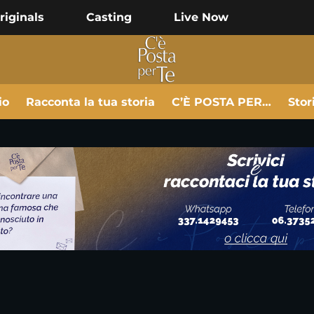
riginals
Casting
Live Now
io
Racconta la tua storia
C’È POSTA PER…
Stor