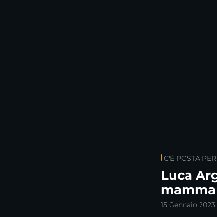
C'È POSTA PER
Luca Arg
mamma d
15 Gennaio 2023