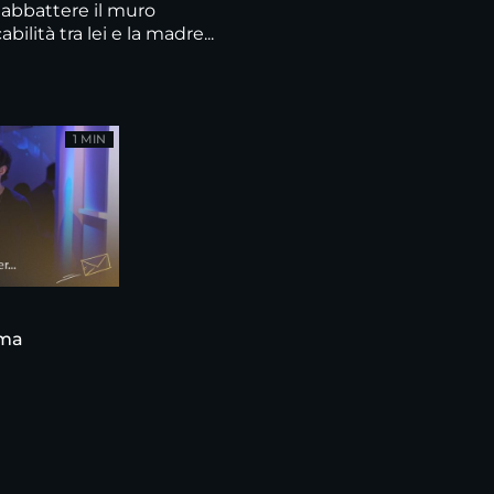
 abbattere il muro
ilità tra lei e la madre...
1 MIN
ama