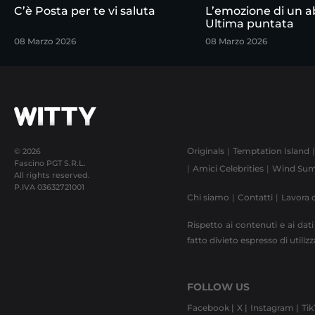
C’è Posta per te vi saluta
L’emozione di un a
Ultima puntata
08 Marzo 2026
08 Marzo 2026
Originals
Temptation Island
© 2026
Fascino PGT S.R.L.
Amici Celebrities
Wind Sum
All rights reserved.
P.IVA
03632721001
Chi siamo
Contatti
Lavora 
Rispetto ai contenuti e ai dati
fatto divieto espresso di utili
FOLLOW US
Facebook |
X |
Instagram |
Tik