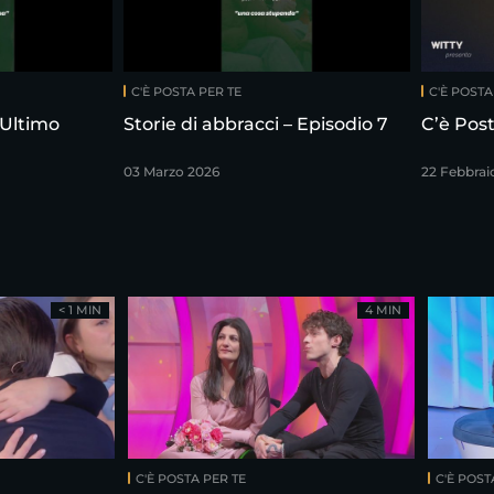
C'È POSTA PER TE
C'È POSTA
 Ultimo
Storie di abbracci – Episodio 7
C’è Post
03 Marzo 2026
22 Febbrai
< 1 MIN
4 MIN
C'È POSTA PER TE
C'È POST