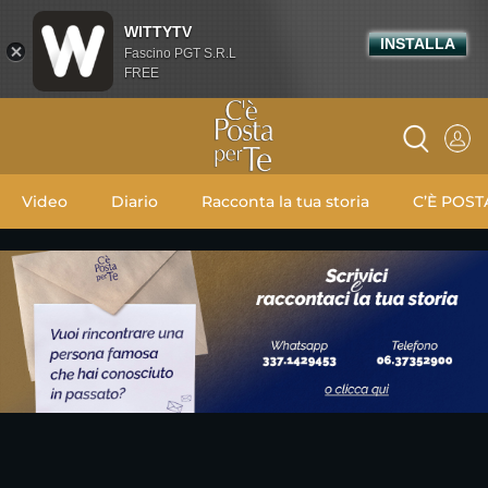
WITTYTV
INSTALLA
Fascino PGT S.R.L
FREE
Video
Diario
Racconta la tua storia
C’È POST