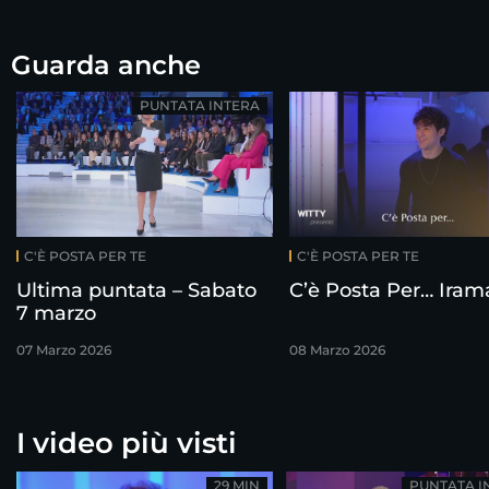
Guarda anche
PUNTATA INTERA
C'È POSTA PER TE
C'È POSTA PER TE
Ultima puntata – Sabato
C’è Posta Per… Iram
7 marzo
07 Marzo 2026
08 Marzo 2026
I video più visti
29 MIN
PUNTATA I