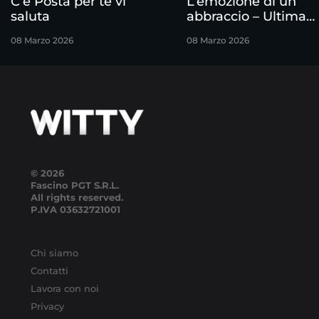
C’è Posta per te vi
L’emozione di un
saluta
abbraccio – Ultima
puntata
08 Marzo 2026
08 Marzo 2026
© 2026
Fascino PGT S.R.L.
All rights reserved.
P.IVA
03632721001
Chi siamo
Contatti
Lavora con noi
Privacy