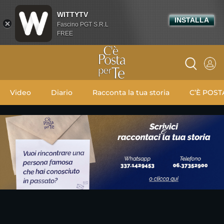
WITTYTV
INSTALLA
Fascino PGT S.R.L
FREE
Video
Diario
Racconta la tua storia
C’È POST