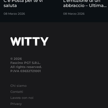
C’è Posta per te vi
L’emozione di un
saluta
abbraccio – Ultima
puntata
08 Marzo 2026
08 Marzo 2026
© 2026
Fascino PGT S.R.L.
All rights reserved.
P.IVA
03632721001
Chi siamo
Contatti
Lavora con noi
Privacy