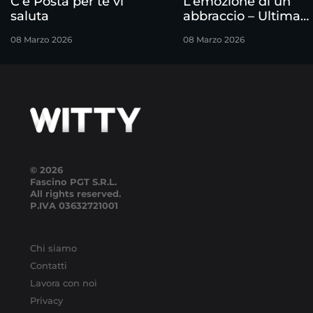
C’è Posta per te vi
L’emozione di un
saluta
abbraccio – Ultima
puntata
08 Marzo 2026
08 Marzo 2026
© 2026
Fascino PGT S.R.L.
All rights reserved.
P.IVA
03632721001
Chi siamo
Contatti
Lavora con noi
Privacy