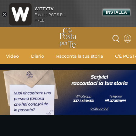
WITTYTV
INSTALLA
Fascino PGT S.R.L
FREE
Video
Diario
Racconta la tua storia
C’È POST