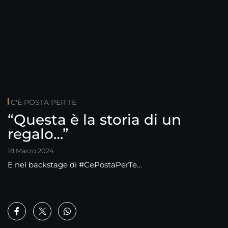
C'È POSTA PER TE
“Questa è la storia di un
regalo…”
18 Marzo 2024
E nel backstage di #CePostaPerTe…