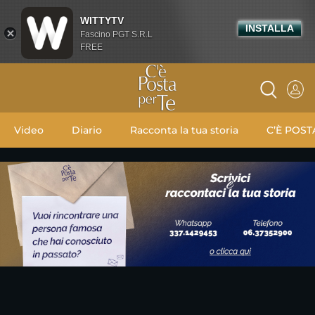
WITTYTV
INSTALLA
Fascino PGT S.R.L
FREE
Video
Diario
Racconta la tua storia
C’È POST