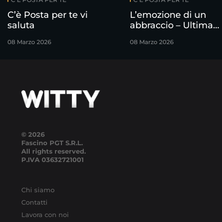
C’è Posta per te vi
L’emozione di un
saluta
abbraccio – Ultima
puntata
08 Marzo 2026
08 Marzo 2026
© 2026
Fascino PGT S.R.L.
All rights reserved.
P.IVA
03632721001
Chi siamo
Contatti
Lavora con noi