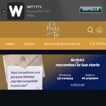
WITTYTV
INSTALLA
Fascino PGT S.R.L
FREE
Video
Diario
Racconta la tua storia
C’È POST