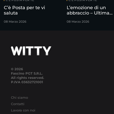
C’è Posta per te vi
L’emozione di un
saluta
abbraccio – Ultima
puntata
08 Marzo 2026
08 Marzo 2026
© 2026
Fascino PGT S.R.L.
All rights reserved.
P.IVA
03632721001
Chi siamo
Contatti
Lavora con noi