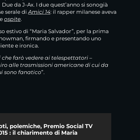
i Due da J-Ax. I due quest’anno si sonogià
se serale di
Amici 14
: il rapper milanese aveva
me
ospite
.
o estivo di “Maria Salvador”, per la prima
di showman, firmando e presentando uno
iente e ironica.
i che farò vedere ai telespettatori –
iro alle trasmissioni americane di cui da
ui sono fanatico
”.
oti, polemiche, Premio Social TV
015 : il chiarimento di Maria