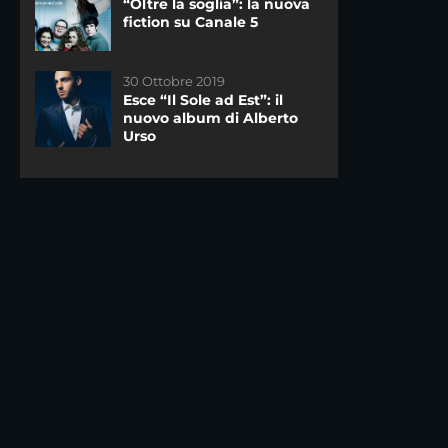
“Oltre la soglia”: la nuova
È arrivata l’app di WittyTv!
fiction su Canale 5
30 Ottobre 2019
16 Gennaio 2023
Esce “Il Sole ad Est”: il
Pink Life: da oggi su
nuovo album di Alberto
Wittytv.it!
Urso