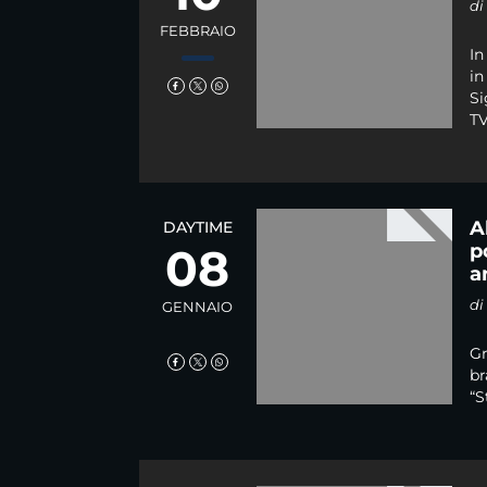
d
FEBBRAIO
In
in
Si
TV.
A
DAYTIME
08
p
a
d
GENNAIO
Gr
br
“S