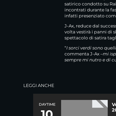
satirico condotto su Ra
incontrati durante la fa
infatti presenziato co
J-Ax, reduce dal success
volta vestirà i panni 
spettacolo di satira tagl
“
I sorci verdi sono quell
commenta J-Ax –
mi isp
sempre mi nutro e di c
LEGGI ANCHE
V
DAYTIME
10
2