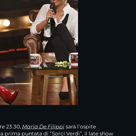
re 23.30,
Maria De Filippi
sarà l’ospite
a prima puntata di “Sorci Verdi”, il late show