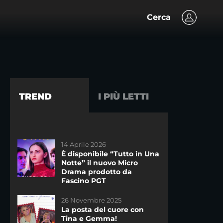
Cerca
TREND
I PIÙ LETTI
14 Aprile 2026
30 Marzo 2021
È disponibile “Tutto in Una
La nuova App di WittyTV
Notte” il nuovo Micro
Drama prodotto da
Fascino PGT
26 Novembre 2025
26 Novembre 2025
La posta del cuore con
La posta del cuore con
Tina e Gemma!
Tina e Gemma!