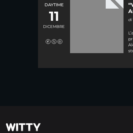
“
DAYTIME
11
A
d
DICEMBRE
L’
pr
Al
st