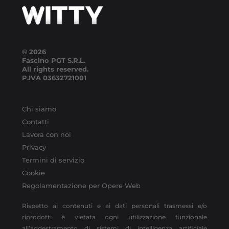
© 2026
Fascino PGT S.R.L.
All rights reserved.
P.IVA
03632721001
Chi siamo
Contatti
Lavora con noi
Privacy
Termini di servizio
Cookie
Regolamentazione per Opere Web
Rispetto ai contenuti e ai dati personali trasmessi e/o
riprodotti è vietata ogni utilizzazione funzionale
all’addestramento di sistemi di intelligenza artificiale