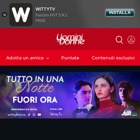
WITTYTV
INSTALLA
Fascino PGT S.R.L
FREE
Adotta un amico
Puntate
Contenuti esclusivi