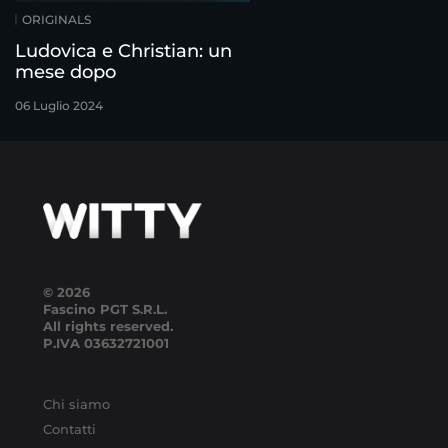
ORIGINALS
Ludovica e Christian: un
mese dopo
06 Luglio 2024
© 2026
Fascino PGT S.R.L.
All rights reserved.
P.IVA
03632721001
Chi siamo
Contatti