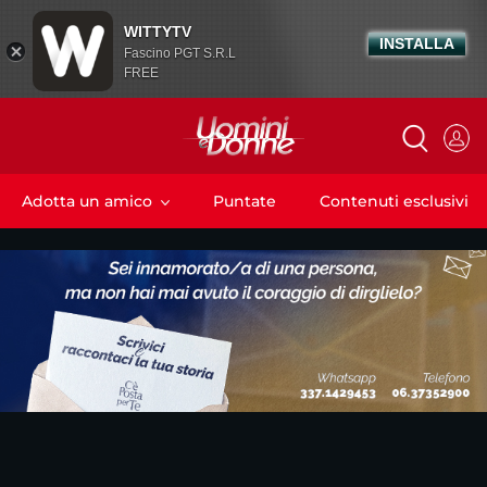
WITTYTV
INSTALLA
Fascino PGT S.R.L
FREE
Adotta un amico
Puntate
Contenuti esclusivi