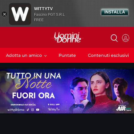
WITTYTV
INSTALLA
Fascino PGT S.R.L
FREE
Adotta un amico
Puntate
Contenuti esclusivi