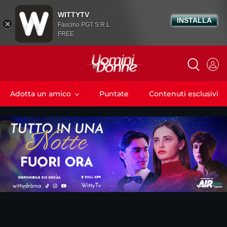
WITTYTV
INSTALLA
Fascino PGT S.R.L
FREE
Adotta un amico
Puntate
Contenuti esclusivi