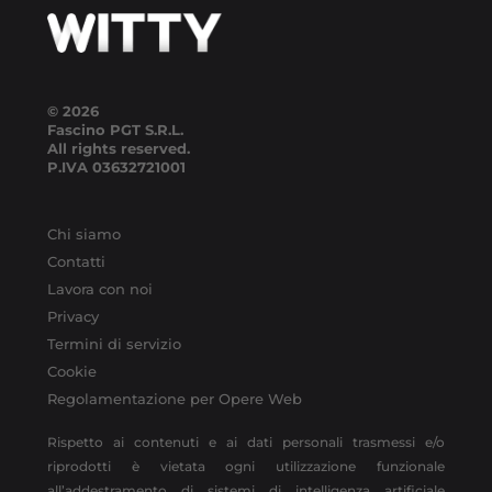
© 2026
Fascino PGT S.R.L.
All rights reserved.
P.IVA
03632721001
Chi siamo
Contatti
Lavora con noi
Privacy
Termini di servizio
Cookie
Regolamentazione per Opere Web
Rispetto ai contenuti e ai dati personali trasmessi e/o
riprodotti è vietata ogni utilizzazione funzionale
all’addestramento di sistemi di intelligenza artificiale