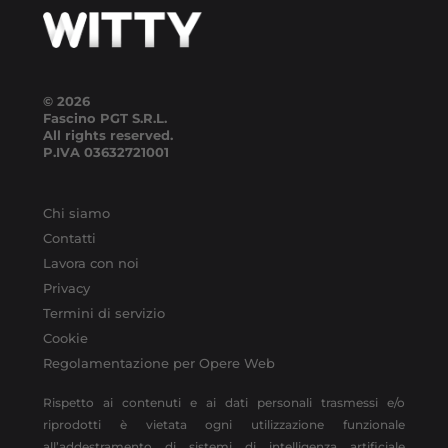
© 2026
Fascino PGT S.R.L.
All rights reserved.
P.IVA
03632721001
Chi siamo
Contatti
Lavora con noi
Privacy
Termini di servizio
Cookie
Regolamentazione per Opere Web
Rispetto ai contenuti e ai dati personali trasmessi e/o
riprodotti è vietata ogni utilizzazione funzionale
all’addestramento di sistemi di intelligenza artificiale