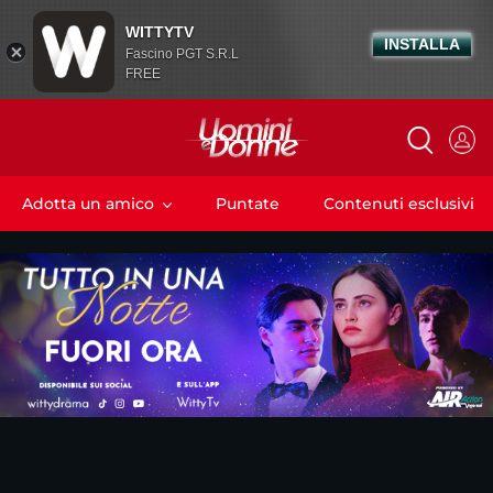
WITTYTV
INSTALLA
Fascino PGT S.R.L
FREE
Adotta un amico
Puntate
Contenuti esclusivi