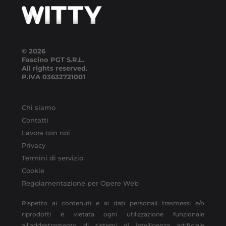
© 2026
Fascino PGT S.R.L.
All rights reserved.
P.IVA
03632721001
Chi siamo
Contatti
Lavora con noi
Privacy
Termini di servizio
Cookie
Regolamentazione per Opere Web
Rispetto ai contenuti e ai dati personali trasmessi e/o
riprodotti è vietata ogni utilizzazione funzionale
all’addestramento di sistemi di intelligenza artificiale