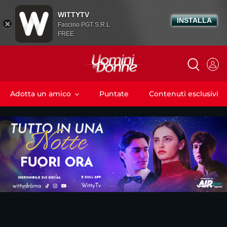
WITTYTV
INSTALLA
Fascino PGT S.R.L
FREE
Adotta un amico
Puntate
Contenuti esclusivi