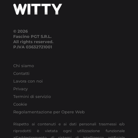
© 2026
Fascino PGT S.R.L.
All rights reserved.
P.IVA
03632721001
Chi siamo
Contatti
Lavora con noi
Privacy
Termini di servizio
Cookie
Regolamentazione per Opere Web
Rispetto ai contenuti e ai dati personali trasmessi e/o
riprodotti è vietata ogni utilizzazione funzionale
all’addestramento di sistemi di intelligenza artificiale