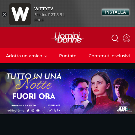
WITTYTV
INSTALLA
Fascino PGT S.R.L
FREE
Adotta un amico
Puntate
Contenuti esclusivi