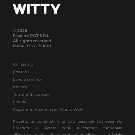
© 2026
Fascino PGT S.R.L.
All rights reserved.
P.IVA
03632721001
Chi siamo
Contatti
Lavora con noi
Privacy
Termini di servizio
Cookie
Regolamentazione per Opere Web
Rispetto ai contenuti e ai dati personali trasmessi e/o
riprodotti è vietata ogni utilizzazione funzionale
all’addestramento di sistemi di intelligenza artificiale