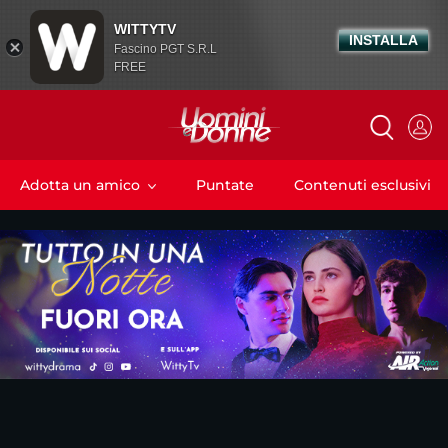
WITTYTV
INSTALLA
Fascino PGT S.R.L
FREE
Adotta un amico
Puntate
Contenuti esclusivi