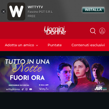
WITTYTV
INSTALLA
Fascino PGT S.R.L
FREE
Adotta un amico
Puntate
Contenuti esclusivi