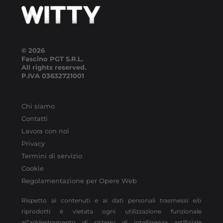
© 2026
Fascino PGT S.R.L.
All rights reserved.
P.IVA
03632721001
Chi siamo
Contatti
Lavora con noi
Privacy
Termini di servizio
Cookie
Regolamentazione per Opere Web
Rispetto ai contenuti e ai dati personali trasmessi e/o
riprodotti è vietata ogni utilizzazione funzionale
all’addestramento di sistemi di intelligenza artificiale