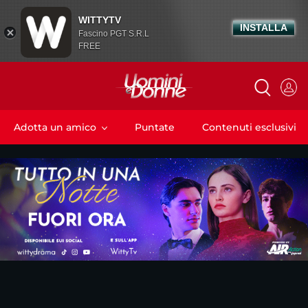
WITTYTV
INSTALLA
Fascino PGT S.R.L
FREE
Adotta un amico
Puntate
Contenuti esclusivi