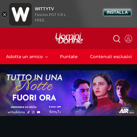
WITTYTV
INSTALLA
Fascino PGT S.R.L
FREE
Adotta un amico
Puntate
Contenuti esclusivi