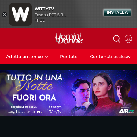
WITTYTV
INSTALLA
Fascino PGT S.R.L
FREE
Adotta un amico
Puntate
Contenuti esclusivi