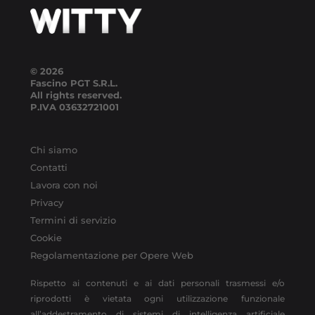
© 2026
Fascino PGT S.R.L.
All rights reserved.
P.IVA
03632721001
Chi siamo
Contatti
Lavora con noi
Privacy
Termini di servizio
Cookie
Regolamentazione per Opere Web
Rispetto ai contenuti e ai dati personali trasmessi e/o
riprodotti è vietata ogni utilizzazione funzionale
all’addestramento di sistemi di intelligenza artificiale