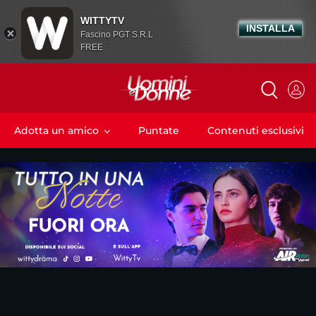
WITTYTV
INSTALLA
Fascino PGT S.R.L
FREE
Adotta un amico
Puntate
Contenuti esclusivi