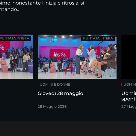
mo, nonostante l'iniziale ritrosia, si
ntando..
PUNTATA INTERA
PUNTATA INTERA
UOMINI E DONNE
UOMIN
o
Giovedì 28 maggio
Uomin
spent
28 Maggio 2026
27 Magg