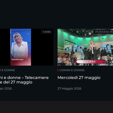
1 MIN
PUNTATA IN
I E DONNE
UOMINI E DONNE
i e donne – Telecamere
Mercoledì 27 maggio
e del 27 maggio
io 2026
27 Maggio 2026