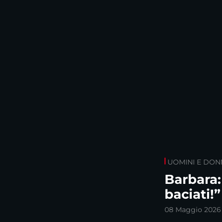
UOMINI E DON
Barbara:
baciati!”
08 Maggio 2026