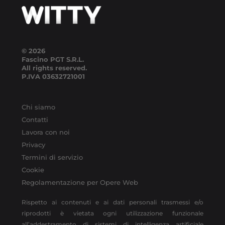
© 2026
Fascino PGT S.R.L.
All rights reserved.
P.IVA
03632721001
Chi siamo
Contatti
Lavora con noi
Privacy
Termini di servizio
Cookie
Regolamentazione per Opere Web
Rispetto ai contenuti e ai dati personali trasmessi e/o
riprodotti è vietata ogni utilizzazione funzionale
all’addestramento di sistemi di intelligenza artificiale