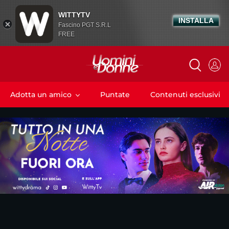
WITTYTV
INSTALLA
Fascino PGT S.R.L
FREE
Adotta un amico
Puntate
Contenuti esclusivi