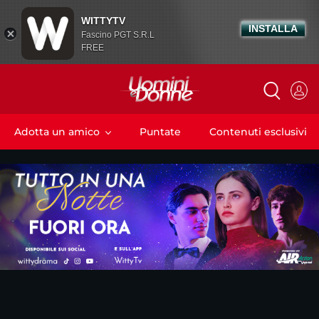
WITTYTV
INSTALLA
Fascino PGT S.R.L
FREE
Adotta un amico
Puntate
Contenuti esclusivi