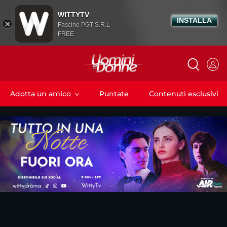
WITTYTV
INSTALLA
Fascino PGT S.R.L
FREE
Adotta un amico
Puntate
Contenuti esclusivi