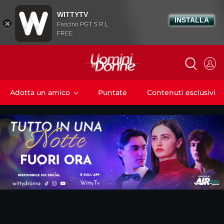
WITTYTV
INSTALLA
Fascino PGT S.R.L
FREE
Adotta un amico
Puntate
Contenuti esclusivi