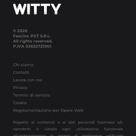
© 2026
Fascino PGT S.R.L.
All rights reserved.
P.IVA
03632721001
Chi siamo
Contatti
Lavora con noi
Privacy
Termini di servizio
Cookie
Regolamentazione per Opere Web
Rispetto ai contenuti e ai dati personali trasmessi e/o
riprodotti è vietata ogni utilizzazione funzionale
all’addestramento di sistemi di intelligenza artificiale