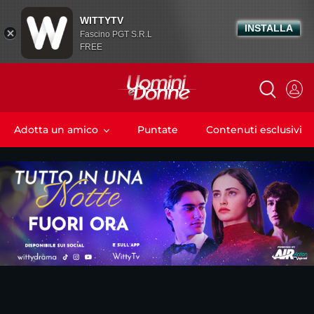
WITTYTV
INSTALLA
Fascino PGT S.R.L
FREE
Adotta un amico
Puntate
Contenuti esclusivi