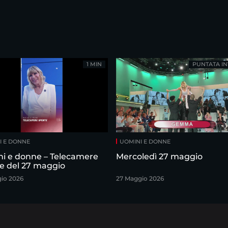
1 MIN
PUNTATA IN
I E DONNE
UOMINI E DONNE
i e donne – Telecamere
Mercoledì 27 maggio
e del 27 maggio
io 2026
27 Maggio 2026