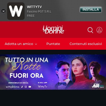
WITTYTV
INSTALLA
Fascino PGT S.R.L
FREE
Adotta un amico
Puntate
Contenuti esclusivi