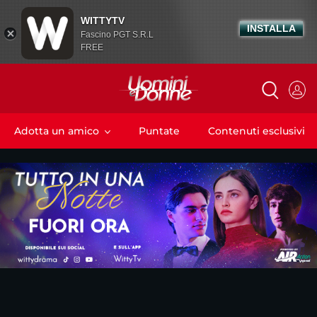
WITTYTV
INSTALLA
Fascino PGT S.R.L
FREE
Adotta un amico
Puntate
Contenuti esclusivi