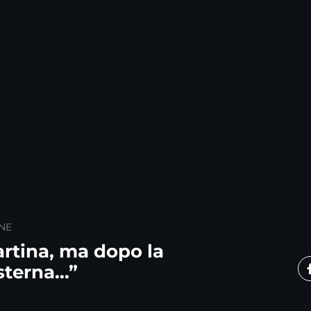
NE
artina, ma dopo la
sterna…”