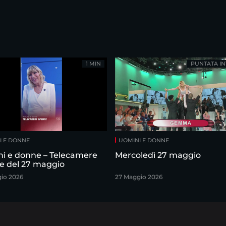
1 MIN
PUNTATA IN
I E DONNE
UOMINI E DONNE
i e donne – Telecamere
Mercoledì 27 maggio
e del 27 maggio
io 2026
27 Maggio 2026