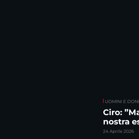
UOMINI E DON
Ciro: ”M
nostra e
24 Aprile 2026