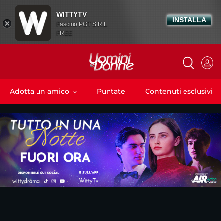
WITTYTV
INSTALLA
Fascino PGT S.R.L
FREE
Adotta un amico
Puntate
Contenuti esclusivi