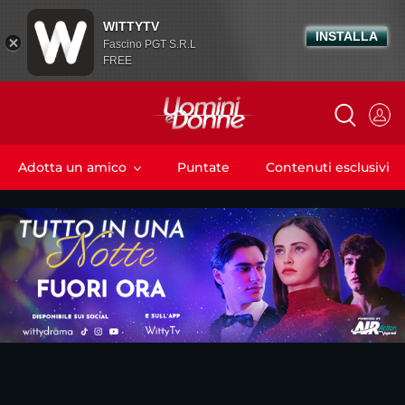
WITTYTV
INSTALLA
Fascino PGT S.R.L
FREE
Adotta un amico
Puntate
Contenuti esclusivi