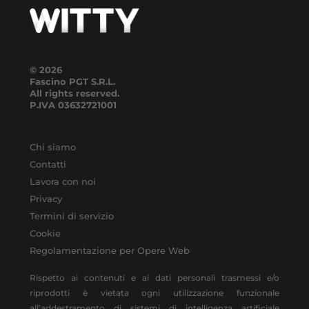
© 2026
Fascino PGT S.R.L.
All rights reserved.
P.IVA
03632721001
Chi siamo
Contatti
Lavora con noi
Privacy
Termini di servizio
Cookie
Regolamentazione per Opere Web
Rispetto ai contenuti e ai dati personali trasmessi e/o
riprodotti è vietata ogni utilizzazione funzionale
all’addestramento di sistemi di intelligenza artificiale