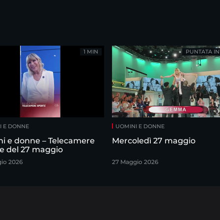
1 MIN
PUNTATA IN
I E DONNE
UOMINI E DONNE
i e donne – Telecamere
Mercoledì 27 maggio
e del 27 maggio
io 2026
27 Maggio 2026