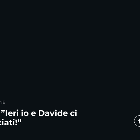
NE
 ”Ieri io e Davide ci
iati!”