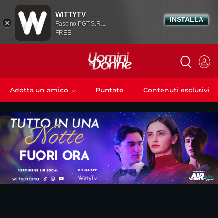
WITTYTV
INSTALLA
Fascino PGT S.R.L
FREE
Adotta un amico
Puntate
Contenuti esclusivi