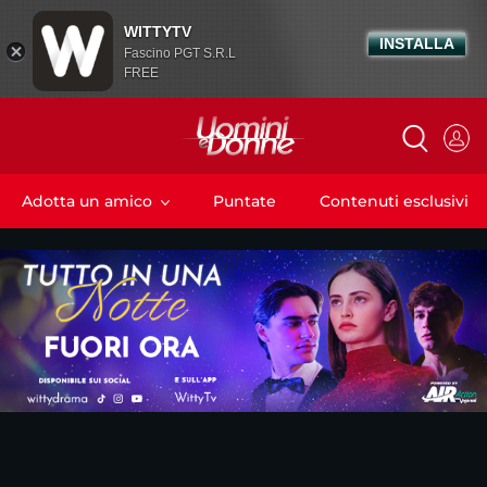
WITTYTV
INSTALLA
Fascino PGT S.R.L
FREE
Adotta un amico
Puntate
Contenuti esclusivi